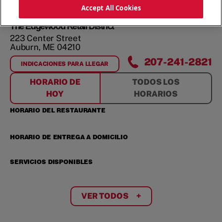
Accept All Cookies
The Edgewood Retail District
223 Center Street
Auburn
,
ME
04210
207-241-2821
INDICACIONES PARA LLEGAR
FOR
THE EDGEWOOD RETAIL DISTRICT
HORARIO DE
TODOS LOS
HOY
HORARIOS
HORARIO DEL RESTAURANTE
HORARIO DE ENTREGA A DOMICILIO
SERVICIOS DISPONIBLES
VER TODOS
+